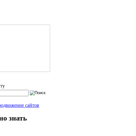
йту
о знать