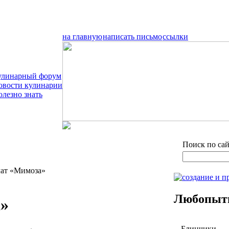
на главную
написать письмо
ссылки
улинарный форум
овости кулинарии
олезно знать
Поиск по са
лат «Мимоза»
Любопытн
»
Блинчики