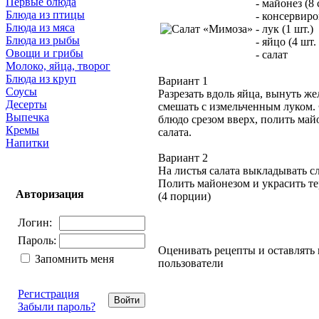
Первые блюда
- майонез (8 
Блюда из птицы
- консервиро
Блюда из мяса
- лук (1 шт.)
Блюда из рыбы
- яйцо (4 шт
Овощи и грибы
- салат
Молоко, яйца, творог
Блюда из круп
Вариант 1
Соусы
Разрезать вдоль яйца, вынуть же
Десерты
смешать с измельченным луком.
Выпечка
блюдо срезом вверх, полить май
Кремы
салата.
Напитки
Вариант 2
На листья салата выкладывать сл
Полить майонезом и украсить те
Авторизация
(4 порции)
Логин:
Пароль:
Оценивать рецепты и оставлять
Запомнить меня
пользователи
Регистрация
Забыли пароль?