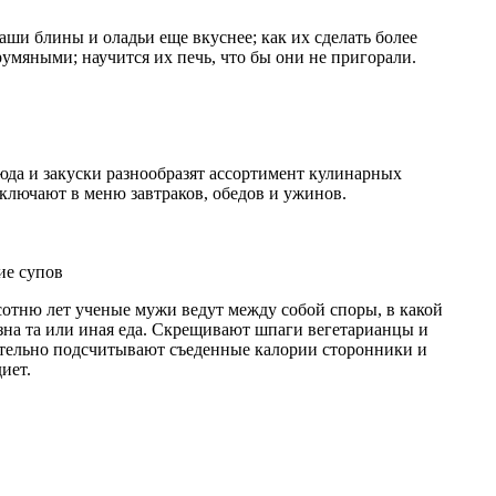
ваши блины и оладьи еще вкуснее; как их сделать более
мяными; научится их печь, что бы они не пригорали.
да и закуски разнообразят ассортимент кулинарных
включают в меню завтраков, обедов и ужинов.
ие супов
сотню лет ученые мужи ведут между собой споры, в какой
зна та или иная еда. Скрещивают шпаги вегетарианцы и
тельно подсчитывают съеденные калории сторонники и
иет.