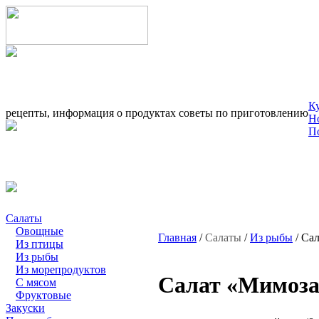
К
рецепты, информация о продуктах советы по приготовлению
Н
П
Салаты
Овощные
Главная
/
Салаты
/
Из рыбы
/ Са
Из птицы
Из рыбы
Из морепродуктов
Салат «Мимоза
С мясом
Фруктовые
Закуски