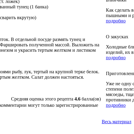
ст. ложек)
ванный тунец (1 банка)
Как сделать 
пышными и ру
. сварить вкрутую)
подробно
О закусках
лток. В отдельной посуде размять тунец и
 Фаршировать полученной массой. Выложить на
Холодные блю
онезом и украсить тертым желтком и листиком
изделий, их 
подробно
оями рыбу, лук, тертый на крупной терке белок.
Приготовлен
ртым желтком. Салат должен настояться.
Уже не одну 
степени поле
мясоеды, тща
Средняя оценка этого рецепта
4.6
балла(ов)
противники д
подробно
 комментарии могут только зарегистрированные
Весь материал