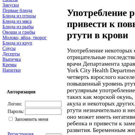
Закуски
Употребление 
Первые блюда
Блюда из птицы
привести к по
Блюда из мяса
Блюда из рыбы
Овощи и грибы
ртути в крови
Молоко, яйца, творог
Блюда из круп
Соусы
Употребление некоторых 
Десерты
отрицательные последств
Выпечка
врачи Департамента здра
Кремы
York City Health Departm
Напитки
четверть взрослого насел
повышенный уровень ртути
регулярным употребление
Авторизация
таких как морской окунь, 
акула и некоторых других
Логин:
ртути незначительно и не
Пароль:
оно может иметь негативн
Запомнить меня
ребенка и привести к за
развития. Беременным ж
Регистрация