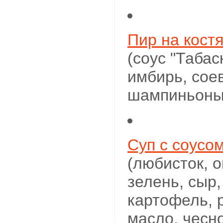
Пир на кост
(соус "Табас
имбирь, соев
шампиньоны,
Суп с соусо
(любисток, 
зелень, сыр,
картофель, 
масло, чесно