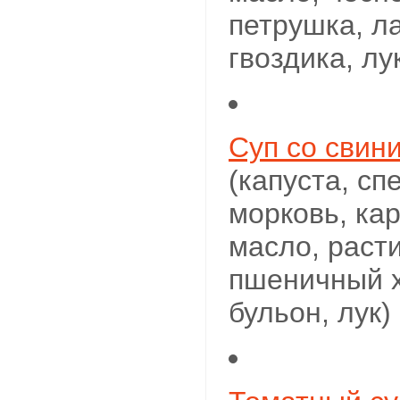
петрушка, л
гвоздика, лу
Суп со свин
(капуста, сп
морковь, ка
масло, раст
пшеничный х
бульон, лук)