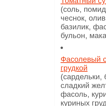
Томатный су
(соль, помид
чеснок, оли
базилик, фа
бульон, мак
Фасолевый с
грудкой
(сардельки, 
сладкий жел
фасоль, кур
куриных гру