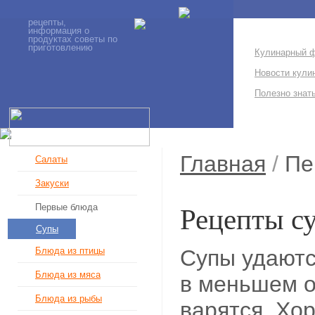
рецепты,
информация о
продуктах советы по
приготовлению
Кулинарный 
Новости кули
Полезно знат
Главная
/
Пе
Салаты
Закуски
Первые блюда
Рецепты су
Супы
Супы удаютс
Блюда из птицы
Блюда из мяса
в меньшем 
Блюда из рыбы
варятся. Хо