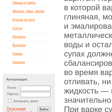
Овощи и грибы
в которой ва
Молоко, яйца, творог
глиняная, м
Блюда из круп
и эмалирова
Соусы
металличес
Десерты
воды и оста
Выпечка
супах должн
Кремы
сбалансиров
Напитки
во время ва
отливать, н
Авторизация
Логин:
жидкость — и
Пароль:
значительно
Запомнить меня
При варке с
Регистрация