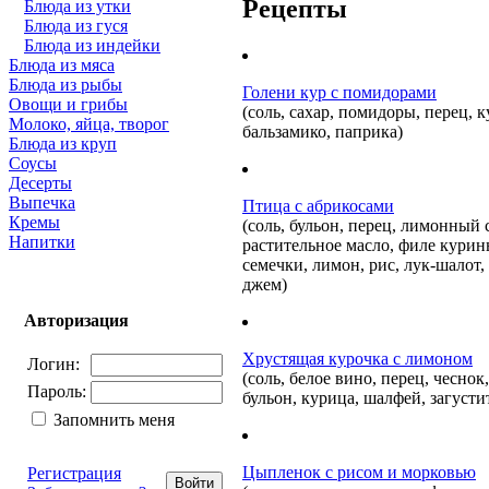
Рецепты
Блюда из утки
Блюда из гуся
Блюда из индейки
Блюда из мяса
Блюда из рыбы
Голени кур с помидорами
Овощи и грибы
(соль, сахар, помидоры, перец, к
Молоко, яйца, творог
бальзамико, паприка)
Блюда из круп
Соусы
Десерты
Выпечка
Птица с абрикосами
Кремы
(соль, бульон, перец, лимонный 
Напитки
растительное масло, филе кури
семечки, лимон, рис, лук-шалот
джем)
Авторизация
Хрустящая курочка с лимоном
Логин:
(соль, белое вино, перец, чесно
Пароль:
бульон, курица, шалфей, загусти
Запомнить меня
Цыпленок с рисом и морковью
Регистрация