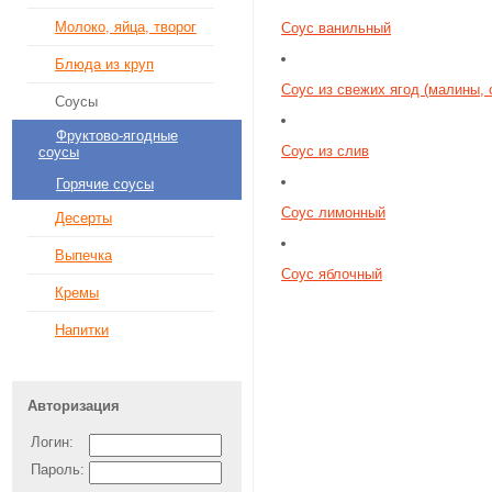
Молоко, яйца, творог
Соус ванильный
Блюда из круп
Соус из свежих ягод (малины, 
Соусы
Фруктово-ягодные
Соус из слив
соусы
Горячие соусы
Соус лимонный
Десерты
Выпечка
Соус яблочный
Кремы
Напитки
Авторизация
Логин:
Пароль: