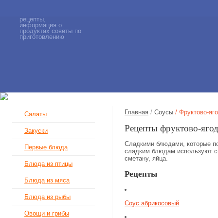
рецепты,
информация о
продуктах советы по
приготовлению
Главная
/
Соусы
/ Фруктово-яг
Салаты
Рецепты фруктово-яго
Закуски
Сладкими блюдами, которые по
Первые блюда
сладким блюдам используют св
сметану, яйца.
Блюда из птицы
Рецепты
Блюда из мяса
Блюда из рыбы
Соус абрикосовый
Овощи и грибы