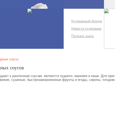
Кулинарный форум
Новости кулинарии
Полезно знать
одные соусы
дных соусов
дают к различным соусам, являются пудинги, манники и каши. Для приг
ежие, сушеные, быстрозамороженные фрукты и ягоды, сиропы, плодово