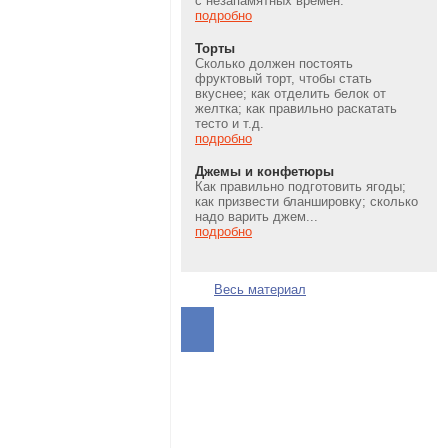
с незапамятных времен.
подробно
Торты
Сколько должен постоять
фруктовый торт, чтобы стать
вкуснее; как отделить белок от
желтка; как правильно раскатать
тесто и т.д.
подробно
Джемы и конфетюры
Как правильно подготовить ягоды;
как призвести бланшировку; сколько
надо варить джем...
подробно
Весь материал