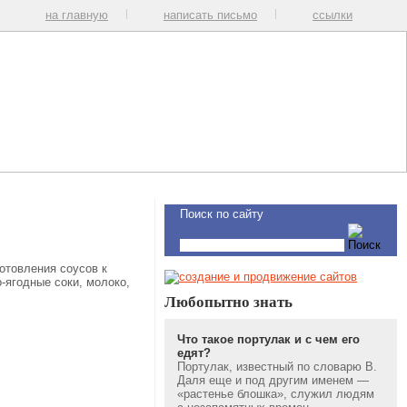
на главную
написать письмо
ссылки
Поиск по сайту
отовления соусов к
-ягодные соки, молоко,
Любопытно знать
Что такое портулак и с чем его
едят?
Портулак, известный по словарю В.
Даля еще и под другим именем —
«растенье блошка», служил людям