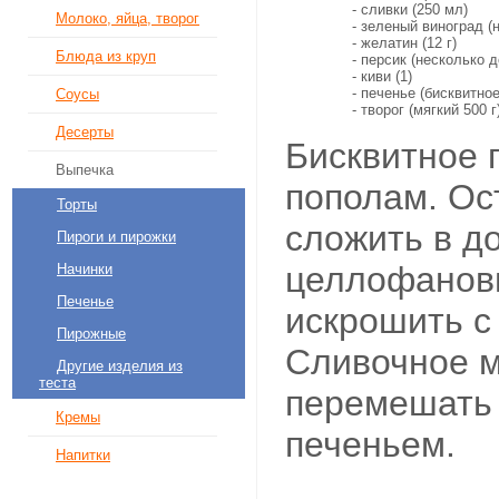
- сливки (250 мл)
Молоко, яйца, творог
- зеленый виноград (
- желатин (12 г)
Блюда из круп
- персик (несколько д
- киви (1)
- печенье (бисквитное
Соусы
- творог (мягкий 500 г
Десерты
Бисквитное 
Выпечка
пополам. Ос
Торты
сложить в д
Пироги и пирожки
целлофановы
Начинки
Печенье
искрошить с
Пирожные
Сливочное м
Другие изделия из
теста
перемешать
Кремы
печеньем.
Напитки