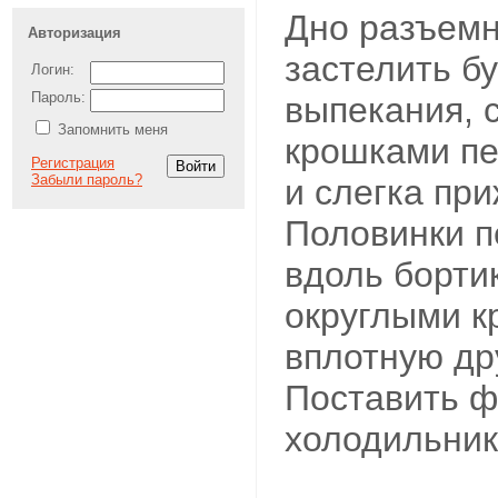
Дно разъем
Авторизация
застелить б
Логин:
Пароль:
выпекания, 
Запомнить меня
крошками пе
Регистрация
Забыли пароль?
и слегка при
Половинки п
вдоль борт
округлыми к
вплотную дру
Поставить ф
холодильник