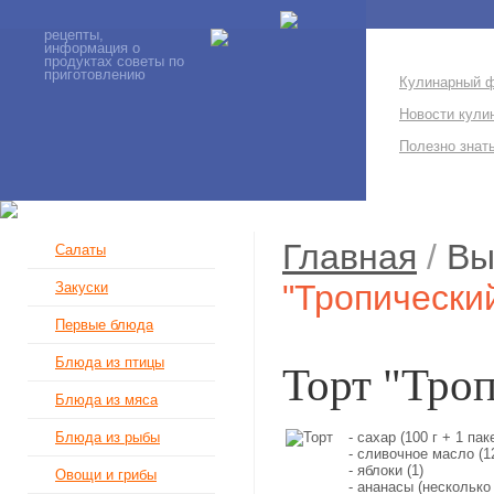
рецепты,
информация о
продуктах советы по
приготовлению
Кулинарный 
Новости кули
Полезно знат
Главная
/
Вы
Салаты
"Тропически
Закуски
Первые блюда
Блюда из птицы
Торт "Тро
Блюда из мяса
- сахар (100 г + 1 па
Блюда из рыбы
- сливочное масло (12
- яблоки (1)
Овощи и грибы
- ананасы (несколько