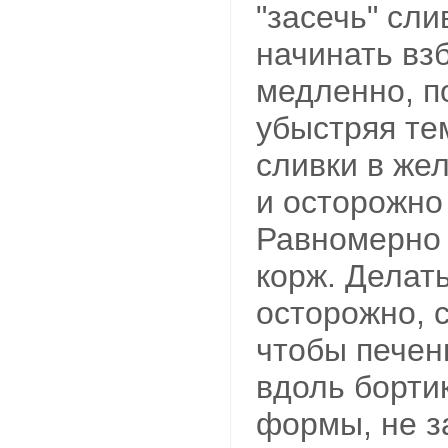
"засечь" сли
начинать вз
медленно, п
убыстряя те
сливки в же
и осторожно
Равномерно 
корж. Делат
осторожно, с
чтобы печен
вдоль борти
формы, не з