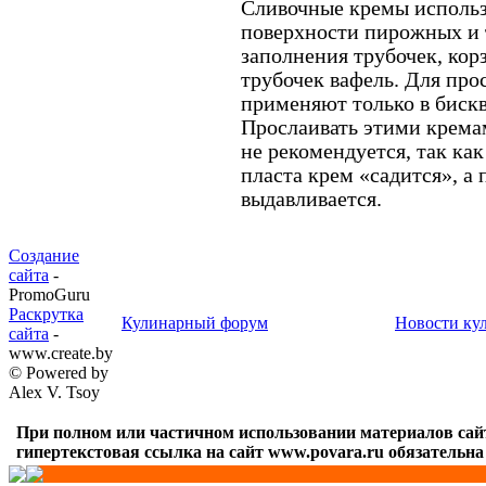
Сливочные кремы исполь
поверхности пирожных и т
заполнения трубочек, кор
трубочек вафель. Для пр
применяют только в биск
Прослаивать этими крема
не рекомендуется, так как
пласта крем «садится», а 
выдавливается.
Создание
сайта
-
PromoGuru
Раскрутка
Кулинарный форум
Новости ку
сайта
-
www.create.by
© Powered by
Alex V. Tsoy
При полном или частичном использовании материалов сай
гипертекстовая ссылка на сайт www.povara.ru обязательна