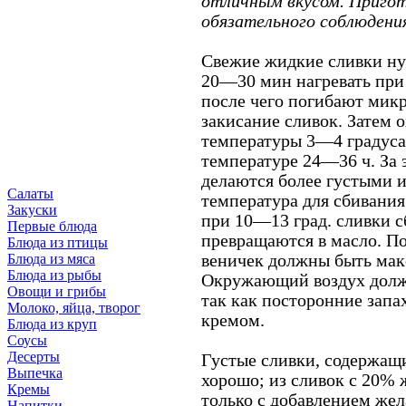
отличным вкусом. Пригот
обязательного соблюдения
Свежие жидкие сливки ну
20—30 мин нагревать при 
после чего погибают мик
закисание сливок. Затем 
температуры 3—4 градуса
температуре 24—36 ч. За 
делаются более густыми 
Салаты
температура для сбивания
Закуски
при 10—13 град. сливки с
Первые блюда
превращаются в масло. По
Блюда из птицы
веничек должны быть ма
Блюда из мяса
Блюда из рыбы
Окружающий воздух долж
Овощи и грибы
так как посторонние зап
Молоко, яйца, творог
кремом.
Блюда из круп
Соусы
Десерты
Густые сливки, содержащ
Выпечка
хорошо; из сливок с 20%
Кремы
только с добавлением жел
Напитки