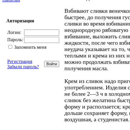
Взбивают сливки веничком
быстрее, до получения г
Авторизация
сливки во время взбивани
неоднородную рябоватую м
Логин:
взбивание, выложить сливк
Пароль:
жидкости, после чего взб
Запомнить меня
неудача указывает на то,
теплыми и крема из них н
можно продолжать взбива
Регистрация
Забыли пароль?
получения масла.
Крем из сливок надо приг
употреблением. Изделия 
не более 2—3 ч в холодно
сливок без желатина быс
форму и расползается; кр
дольше сохраняет форму, 
воздушная, а студенистая.