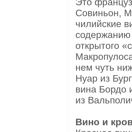
Это француз
Совиньон, М
чилийские в
содержанию 
открытого «
Макропулоса
нем чуть ни
Нуар из Бур
вина Бордо 
из Вальполи
Вино и кро