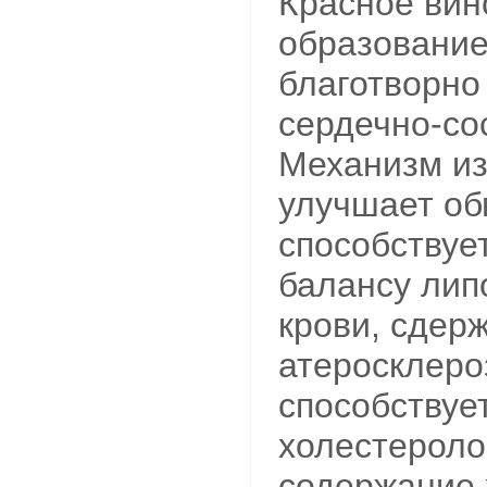
Красное вин
образование
благотворно
сердечно-со
Механизм из
улучшает об
способствуе
балансу лип
крови, сдер
атеросклероз
способствуе
холестероло
содержание