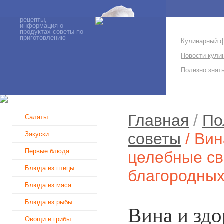
рецепты,
информация о
продуктах советы по
приготовлению
Кулинарный 
Новости кули
Полезно знат
Главная
/
По
Салаты
советы
/ Вин
Закуски
Первые блюда
целебные св
Блюда из птицы
благородных
Блюда из мяса
Блюда из рыбы
Вина и здо
Овощи и грибы