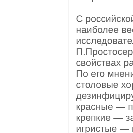
С российско
наиболее ве
исследовате
П.Простосер
свойствах р
По его мнен
столовые х
дезинфициру
красные — п
крепкие — з
игристые — 