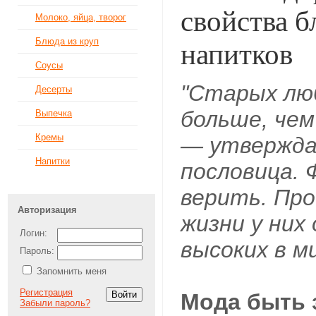
свойства 
Молоко, яйца, творог
Блюда из круп
напитков
Соусы
"Старых лю
Десерты
больше, чем
Выпечка
Кремы
— утвержда
Напитки
пословица. 
верить. Пр
Авторизация
жизни у них
Логин:
высоких в м
Пароль:
Запомнить меня
Регистрация
Мода быть
Забыли пароль?