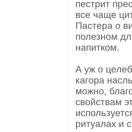
пестрит прес
все чаще ци
Пастера о в
полезном дл
напитком.
А уж о целе
кагора насл
можно, благ
свойствам э
используетс
ритуалах и 