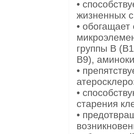
• способств
жизненных с
• обогащает
микроэлеме
группы B (B1
B9), аминок
• препятств
атеросклеро
• способств
старения кле
• предотвра
возникновен