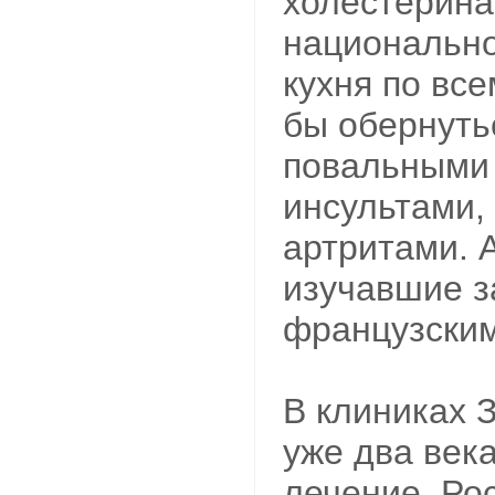
холестерина
национально
кухня по вс
бы обернуть
повальными
инсультами,
артритами. 
изучавшие з
французским
В клиниках 
уже два век
лечение. Ро