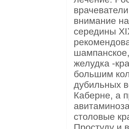
врачеватели
внимание на 
середины ХI
рекомендова
шампанское,
желудка -кр
большим ко
дубильных в
Каберне, а 
авитаминоз
столовые кр
Простуду и 