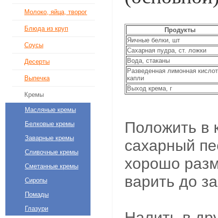
Молоко, яйца, творог
Блюда из круп
Продукты
Яичные белки, шт
Соусы
Сахарная пудра, ст. ложки
Вода, стаканы
Десерты
Разведенная лимонная кислот
капли
Выпечка
Выход крема, г
Кремы
Масляные кремы
Положить в 
Белковые кремы
Заварные кремы
сахарный пес
Сливочные кремы
хорошо разм
Сметанные кремы
варить до за
Сиропы
Помады
Глазури
Налить в др