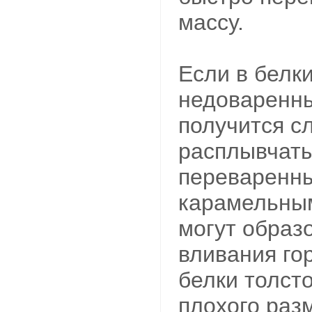
массу.
Если в белк
недоваренны
получится с
расплывчаты
переваренны
карамельным
могут образо
вливания го
белки толсто
плохого раз