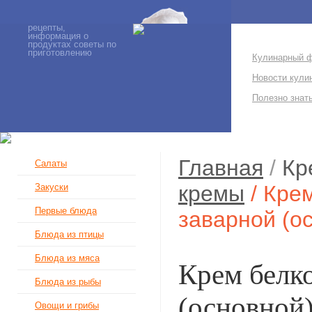
рецепты,
информация о
продуктах советы по
приготовлению
Кулинарный 
Новости кули
Полезно знат
Главная
/
Кр
Салаты
кремы
/ Кре
Закуски
Первые блюда
заварной (о
Блюда из птицы
Блюда из мяса
Крем белк
Блюда из рыбы
(основной
Овощи и грибы