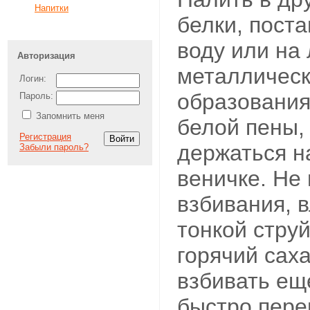
Напитки
белки, пост
воду или на 
Авторизация
металлическ
Логин:
образования
Пароль:
Запомнить меня
белой пены,
Регистрация
держаться н
Забыли пароль?
веничке. Не
взбивания, в
тонкой стру
горячий сах
взбивать ещ
быстро пер