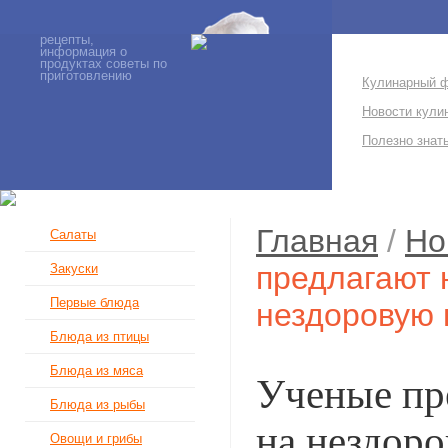
рецепты,
информация о
продуктах советы по
приготовлению
Кулинарный 
Новости кули
Полезно знат
Главная
/
Но
Салаты
предлагают 
Закуски
Первые блюда
нездоровую
Блюда из птицы
Блюда из мяса
Ученые пр
Блюда из рыбы
на нездор
Овощи и грибы