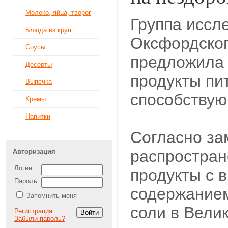
Молоко, яйца, творог
Группа иссл
Блюда из круп
Оксфордског
Соусы
предложила 
Десерты
продукты пи
Выпечка
способству
Кремы
Напитки
Согласно за
распростран
Авторизация
Логин:
продукты с 
Пароль:
содержанием
Запомнить меня
соли в Велик
Регистрация
Забыли пароль?