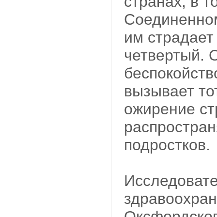
странах, в т
Соединенном
им страдает
четвертый. 
беспокойств
вызывает тот
ожирение с
распростран
подростков.
Исследоват
здравоохра
Оксфордског