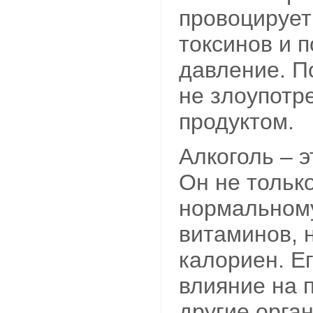
провоцирует
токсинов и 
давление. П
не злоупотр
продуктом.
Алкоголь – э
Он не тольк
нормальном
витаминов, 
калориен. Е
влияние на п
другие орга