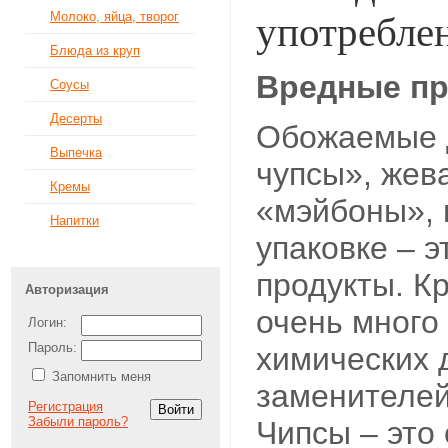
Молоко, яйца, творог
употребле
Блюда из круп
Вредные п
Соусы
Десерты
Обожаемые 
Выпечка
чупсы», жев
Кремы
«мэйбоны», 
Напитки
упаковке – э
продукты. Кр
Авторизация
очень много
Логин:
Пароль:
химических 
Запомнить меня
заменителей
Регистрация
Забыли пароль?
Чипсы – это