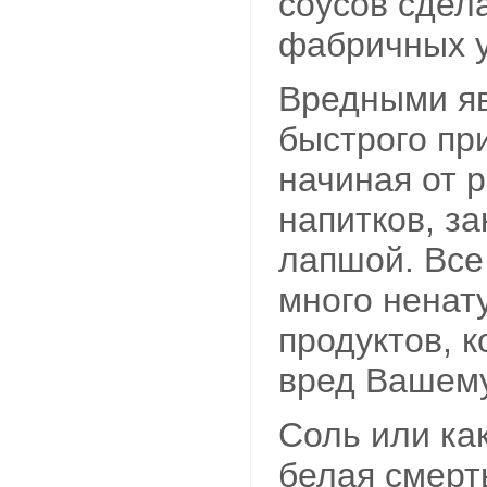
соусов сдел
фабричных у
Вредными яв
быстрого пр
начиная от 
напитков, з
лапшой. Все
много ненат
продуктов, 
вред Вашему
Соль или ка
белая смерт