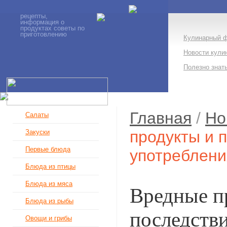
рецепты,
информация о
продуктах советы по
приготовлению
Кулинарный 
Новости кули
Полезно знат
Главная
/
Но
Салаты
продукты и 
Закуски
Первые блюда
употреблени
Блюда из птицы
Блюда из мяса
Вредные п
Блюда из рыбы
последств
Овощи и грибы