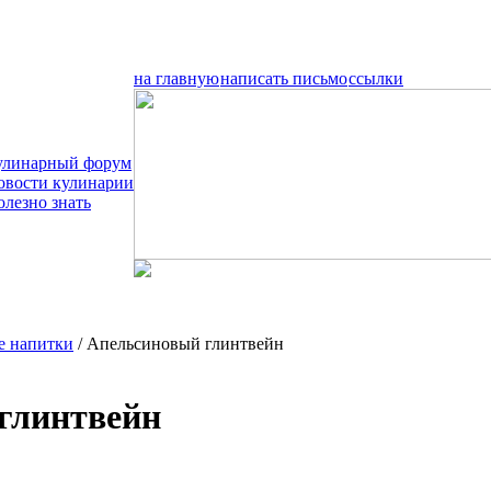
на главную
написать письмо
ссылки
улинарный форум
овости кулинарии
олезно знать
е напитки
/ Апельсиновый глинтвейн
глинтвейн