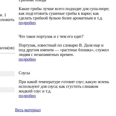
Какие грибы лучше всего подходят для супа-пюре;
как подготовить сушеные грибы к варке; как
и. 1
сделать грибной бульон более ароматным и т.д.
положить
подробно
Что такое портулак и с чем его едят?
Портулак, известный по словарю В. Даля еще и
алла(ов)
под другим именем — «растенье блошка», служил
людям с незапамятных времен.
подробно
Соусы
При какой температуре готовят соус; какую зелень
используют для соуса; как сгустить слишком
жидкий соус и т.д.
подробно
Весь материал