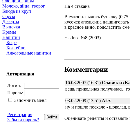
Овощи и грибы
Молоко, яйца, творог
На 4 стакана
Блюда из круп
Соусы
В емкость вылить бутылку (0,75 
Десерты
кусочек апельсина нашпиговать 
Выпечка
в красное вино, подсластить сме
Кремы
Напитки
ж. Лиза №8 (2003)
Кофе
Коктейли
Алкогольные напитки
Комментарии
Авторизация
16.08.2007 (16:31)
Славик из К
Логин:
вещь прикольная получилась, то
Пароль:
Запомнить меня
03.02.2009 (13:51)
Alex
ну и пошло поехало - шоколад, в
Регистрация
Оценивать рецепты и оставлять
Забыли пароль?