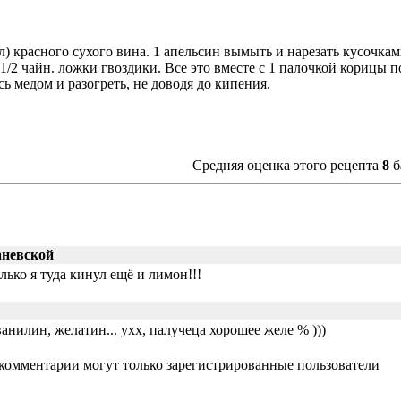
л) красного сухого вина. 1 апельсин вымыть и нарезать кусочкам
1/2 чайн. ложки гвоздики. Все это вместе с 1 палочкой корицы 
сь медом и разогреть, не доводя до кипения.
Средняя оценка этого рецепта
8
б
аневской
лько я туда кинул ещё и лимон!!!
анилин, желатин... ухх, палучеца хорошее желе % )))
 комментарии могут только зарегистрированные пользователи