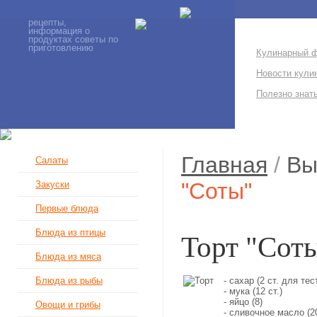
рецепты,
информация о
продуктах советы по
приготовлению
Кулинарный 
Новости кули
Полезно знат
Главная
/
Вы
Салаты
"Соты"
Закуски
Первые блюда
Блюда из птицы
Торт "Сот
Блюда из мяса
- сахар (2 ст. для тес
Блюда из рыбы
- мука (12 ст.)
- яйцо (8)
Овощи и грибы
- сливочное масло (20