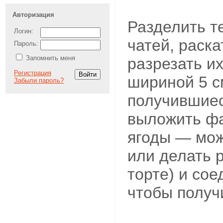
Авторизация
Разделить т
Логин:
чатей, раска
Пароль:
Запомнить меня
разрезать и
Регистрация
шириной 5 с
Забыли пароль?
получившиес
выложить фа
ягоды — мож
или делать 
торте) и сое
чтобы получ