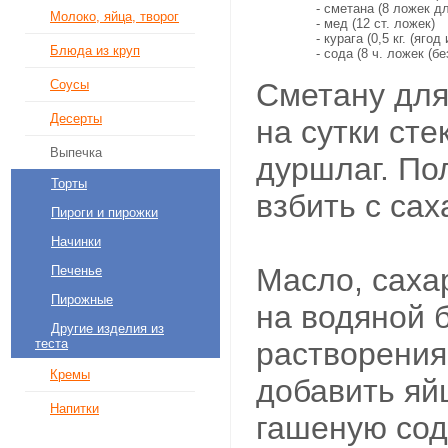
- сметана (8 ложек д
Молоко, яйца, творог
- мед (12 ст. ложек)
- курага (0,5 кг. (яго
Блюда из круп
- сода (8 ч. ложек (бе
Сметану для
Соусы
Десерты
на сутки сте
Выпечка
дуршлаг. По
Торты
взбить с сах
Пироги и пирожки
Начинки
Масло, саха
Печенье
Пирожные
на водяной 
Другие изделия из
растворения
теста
Кремы
добавить яйц
Напитки
гашеную сод