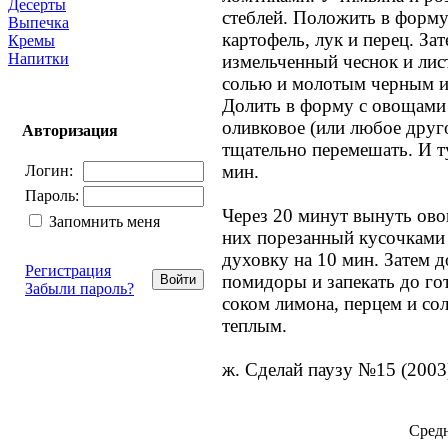
Десерты
стеблей. Положить в форму
Выпечка
картофель, лук и перец. За
Кремы
Напитки
измельченный чеснок и лис
солью и молотым черным и
Долить в форму с овощами 
оливковое (или любое друго
Авторизация
тщательно перемешать. И т
мин.
Логин:
Пароль:
Через 20 минут вынуть ово
Запомнить меня
них порезанный кусочками 
духовку на 10 мин. Затем 
Регистрация
помидоры и запекать до го
Забыли пароль?
соком лимона, перцем и со
теплым.
ж. Сделай паузу №15 (2003
Средн