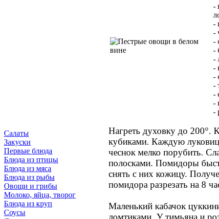
-
л
-
-
-
-
-
-
-
-
-
-
-
Нагреть духовку до 200°. К
Салаты
кубиками. Каждую луковицу 
Закуски
Первые блюда
чеснок мелко порубить. Сл
Блюда из птицы
полосками. Помидоры быст
Блюда из мяса
снять с них кожицу. Получ
Блюда из рыбы
помидора разрезать на 8 ча
Овощи и грибы
Молоко, яйца, творог
Блюда из круп
Маленький кабачок цуккин
Соусы
ломтиками. У тимьяна и ро