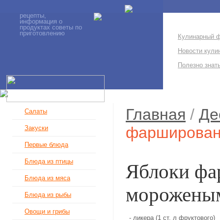
рецепты,
информация о
продуктах советы по
приготовлению
Кулинарный 
Новости кули
Полезно знат
Главная
/
Де
Салаты
фарширова
Закуски
Первые блюда
Блюда из птицы
Яблоки ф
Блюда из мяса
морожены
Блюда из рыбы
Овощи и грибы
- ликера (1 ст. л фруктового)