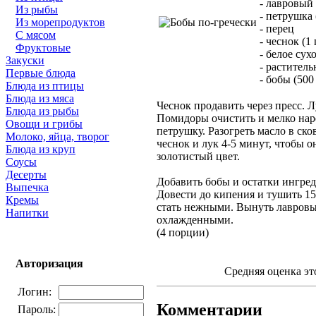
- лавровый 
Из рыбы
- петрушка 
Из морепродуктов
- перец
С мясом
- чеснок (1
Фруктовые
- белое сух
Закуски
- раститель
Первые блюда
- бобы (500 
Блюда из птицы
Блюда из мяса
Чеснок продавить через пресс. 
Блюда из рыбы
Помидоры очистить и мелко нар
Овощи и грибы
петрушку. Разогреть масло в ско
Молоко, яйца, творог
чеснок и лук 4-5 минут, чтобы 
Блюда из круп
золотистый цвет.
Соусы
Десерты
Добавить бобы и остатки ингред
Выпечка
Довести до кипения и тушить 1
Кремы
стать нежными. Вынуть лавровы
Напитки
охлажденными.
(4 порции)
Авторизация
Средняя оценка эт
Логин:
Комментарии
Пароль: